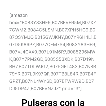
[amazon
box="B083Y83HF9,B07BFVFR5M,B07XZ
7GWM2,B084C5LSMN,B07XPH5HG9,B0
87QSYMJQ,B015GWJKNY,B07YR6H4L1,B
07D5K86PZ,B077QFM7S4,B083Y83HF9,
B07VJ4GXX9,B07L91M6R7,B085296MW
K,B07Y7PM2GD,B085S53XDK,B07D19N
BH7,B07TDLWJG2,B07PGFL483,B07N8B
79YR,B07L9K97QF,B07TB8L84R,B07B4F
GPZT,B07NL4WY6D,B07BFWRW9D,B07
DJ5DP4Z,B07BFVNZJZ" grid="3"]
Pulseras con la