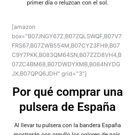
primer día o reluzcan con el sol.
[amazon
box="B07JNGY67Z,B07ZQLSWQF,B07V7
FRS67,B07ZWB554M,B07CYZ3FH9,B07
C9Y7PKK,B083QM64SN,B07ZZD8VH4,B
07ZC4BM68,B07DWDYXMB,B084NYDG
JX,B07QPQ6JDH" grid="3"]
Por qué comprar una
pulsera de España
Al llevar tu pulsera con la bandera España
mostrarán con orgullo los colores de país.